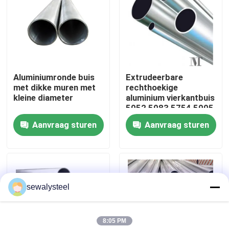
Over ons
Fabrieksreis
Aluminiumronde buis
Extrudeerbare
met dikke muren met
rechthoekige
Kwaliteitscontrole
kleine diameter
aluminium vierkantbuis
5052 5083 5754 5005
Aanvraag sturen
Aanvraag sturen
Contacteer ons
nieuws
sewalysteel
Alle Gevallen
8:05 PM
Vraag een offerte aan