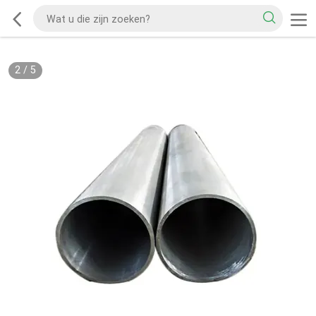
2
/
5