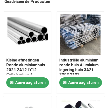
Geadviseerde Producten
Kleine afmetingen
Industriële aluminium
Ronde aluminiumbuis
ronde buis Aluminium
2024 2A12 LY12
legering buis 3A21
Geëxtrudeerd
3003 3103
Thuis
ISO9001
Aanvraag sturen
Aanvraag sturen
Producten
Videos