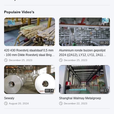
Populaire Video's
00:21
00:20
420 430 Roestvrij staalstaaf 0,5 mm
Aluminium ronde buizen gepolijst
- 100 mm Dikte Roestvrij staal Bright
2024 ((2A12), LY12, LY11, 2A11
Bar Fabrikanten
Aluminium buizen China
December 25, 2023
December 25, 2023
Leverancier
00:14
00:17
Sewaly
Shanghai Walmay Metalgroep
August 20, 2024
December 22, 2023