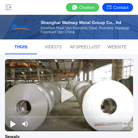
Chatten
Contact
Shanghai Walmay Metal Group Co., Itd
Kwaliteit Plaat Van Roestvrij Staal, Roestvrij Staalpijp
Fabrikant Van China
THUIS
VIDEO'S
AFSPEELLIJST
WEBSITE
Sewaly