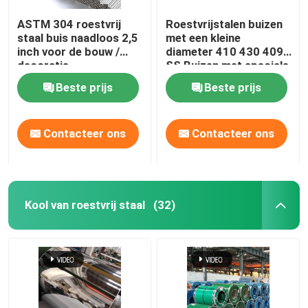
ASTM 304 roestvrij
Roestvrijstalen buizen
staal buis naadloos 2,5
met een kleine
inch voor de bouw /
diameter 410 430 409
decoratie
SS Buizen met speciale
vorm
Beste prijs
Beste prijs
Contacteer ons
Contacteer ons
Kool van roestvrij staal
(32)