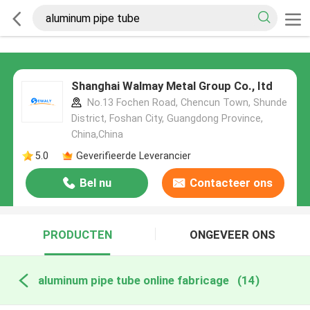
Shanghai Walmay Metal Group Co., Itd
No.13 Fochen Road, Chencun Town, Shunde
District, Foshan City, Guangdong Province,
China,China
5.0
Geverifieerde Leverancier
Bel nu
Contacteer ons
PRODUCTEN
ONGEVEER ONS
aluminum pipe tube online fabricage
(14)