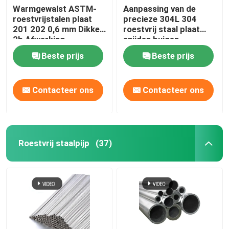
Warmgewalst ASTM-
Aanpassing van de
roestvrijstalen plaat
precieze 304L 304
aluminiumfolierol
201 202 0,6 mm Dikke
roestvrij staal plaat
2b Afwerking
snijden buigen
roestvrijstalen plaat
Koper Ronde Bar
Beste prijs
Beste prijs
Vaste koperdraad
Contacteer ons
Contacteer ons
Ronde Koperpijp
Roestvrij staalpijp
(37)
Koperen plaat
De Rol van de koperstrook