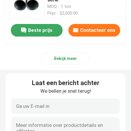
MOQ：1 ton
Prijs：$2,000.00
Plaat van roestvrij staal
Beste prijs
Contacteer ons
Roestvrij staalpijp
Kool van roestvrij staal
Bekijk meer
Roestvrij staalbar
Laat een bericht achter
Roestvrij staalprofiel
We bellen je snel terug!
Nikkellegering
Hastelloylegering