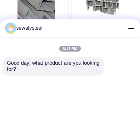
410 430 904L 409L
304 304l 316 316l
sewalysteel
310s Roestvrij staal
roestvrij staal
profiel op maat Ronde
hoekprofiel
platte staaf
warmgewalste
8:41 PM
hoekbalk
Beste prijs
Beste prijs
Good day, what product are you looking 
for?
Contacteer ons
Contacteer ons
Bekijk meer
Thuis
Ongeveer ons
Contacteer ons
Desktop Site
Sitemap
Privacybeleid