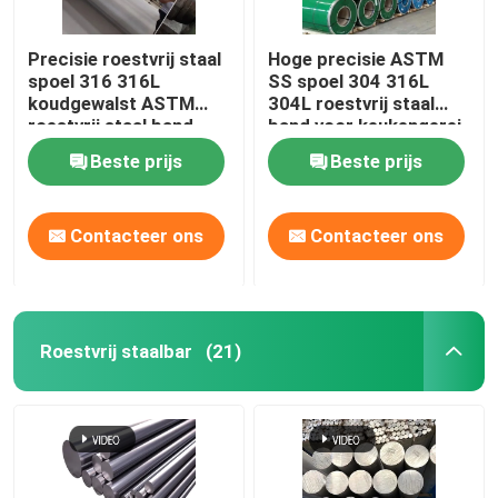
Precisie roestvrij staal
Hoge precisie ASTM
spoel 316 316L
SS spoel 304 316L
koudgewalst ASTM
304L roestvrij staal
roestvrij staal band
band voor keukengerei
Beste prijs
Beste prijs
Contacteer ons
Contacteer ons
Roestvrij staalbar
(21)