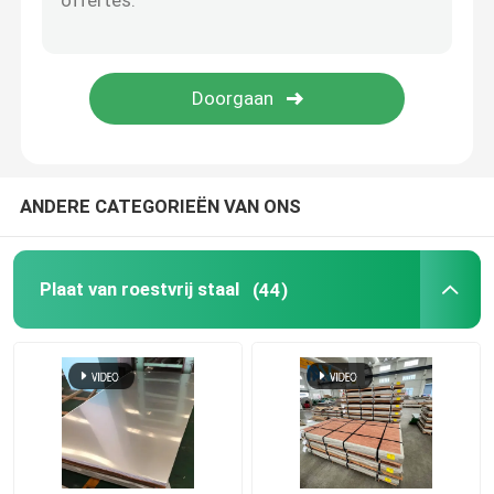
Monellegering
Inconellegering
Titaniumlegering
ANDERE CATEGORIEËN VAN ONS
De Plaat van het aluminiumblad
Plaat van roestvrij staal
(44)
Aluminiumrol
Aluminium om Staaf
aluminium om buis