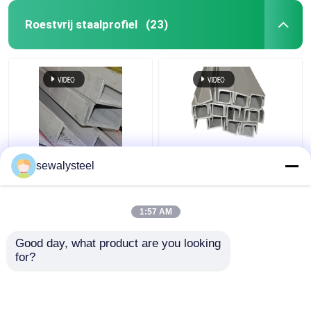
Roestvrij staalprofiel
(23)
410 430 904L 409L
304 304l 316 316l
sewalysteel
310s Roestvrij staal
roestvrij staal
profiel op maat Ronde
hoekprofiel
platte staaf
warmgewalste
1:57 AM
hoekbalk
Beste prijs
Beste prijs
Good day, what product are you looking 
for?
Contacteer ons
Contacteer ons