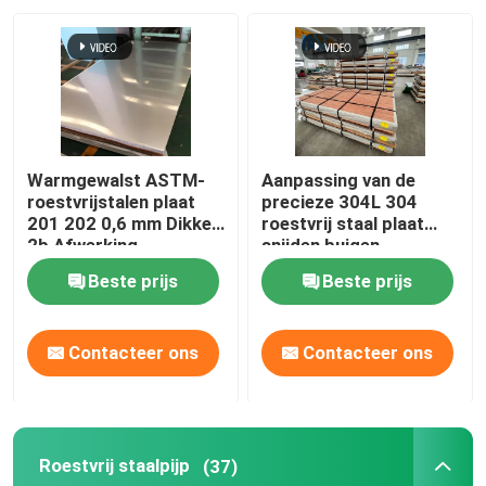
Over ons
Fabrieksreis
Warmgewalst ASTM-
Aanpassing van de
Kwaliteitscontrole
roestvrijstalen plaat
precieze 304L 304
201 202 0,6 mm Dikke
roestvrij staal plaat
2b Afwerking
snijden buigen
roestvrijstalen plaat
Contacteer ons
Beste prijs
Beste prijs
nieuws
Contacteer ons
Contacteer ons
Alle Gevallen
Roestvrij staalpijp
(37)
Vraag een offerte aan