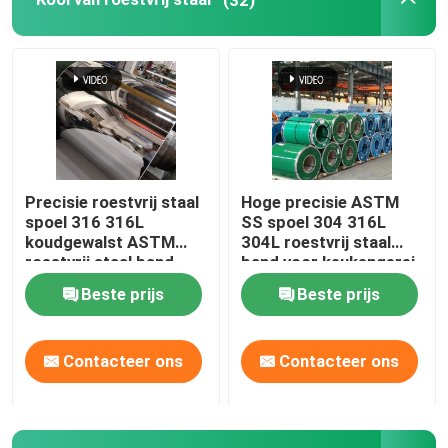
Monellegering
Inconellegering
Titaniumlegering
Precisie roestvrij staal
Hoge precisie ASTM
spoel 316 316L
SS spoel 304 316L
De Plaat van het aluminiumblad
koudgewalst ASTM
304L roestvrij staal
roestvrij staal band
band voor keukengerei
Beste prijs
Beste prijs
Aluminiumrol
Contacteer ons
Contacteer ons
Aluminium om Staaf
aluminium om buis