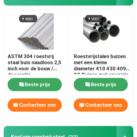
Plaat van roestvrij staal
Roestvrij staalpijp
Kool van roestvrij staal
ASTM 304 roestvrij
Roestvrijstalen buizen
staal buis naadloos 2,5
met een kleine
inch voor de bouw /
diameter 410 430 409
Roestvrij staalbar
decoratie
SS Buizen met speciale
vorm
Beste prijs
Beste prijs
Roestvrij staalprofiel
Contacteer ons
Contacteer ons
Nikkellegering
Hastelloylegering
Kool van roestvrij staal
(32)