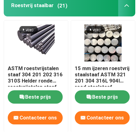
Roestvrij staalbar
(21)
aluminiumfolierol
Koper Ronde Bar
Vaste koperdraad
ASTM roestvrijstalen
15 mm ijzeren roestvrij
Ronde Koperpijp
staaf 304 201 202 316
staalstaaf ASTM 321
310S Helder ronde
201 304 316L 904l
roestvrijstalen staaf
rood staalstaaf
Koperen plaat
Beste prijs
Beste prijs
De Rol van de koperstrook
Contacteer ons
Contacteer ons