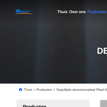
Thuis
Over ons
Producten
D
Thuis
>
Producten
>
Gepolijste aluminiumplaat Plaat 
Producten