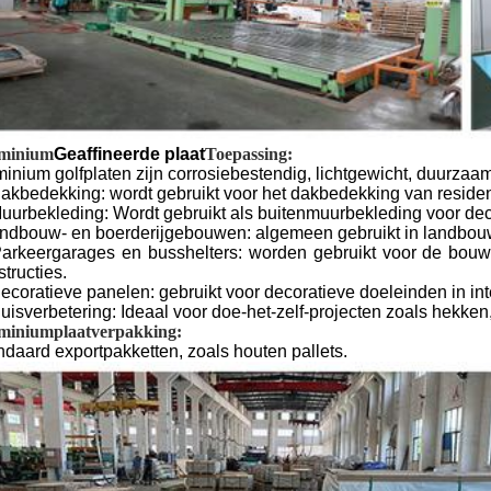
minium
Geaffineerde plaat
Toepassing:
minium golfplaten zijn corrosiebestendig, lichtgewicht, duurzaa
Dakbedekking: wordt gebruikt voor het dakbedekking van reside
Muurbekleding: Wordt gebruikt als buitenmuurbekleding voor dec
ndbouw- en boerderijgebouwen: algemeen gebruikt in landbouwst
Parkeergarages en busshelters: worden gebruikt voor de bou
tructies.
Decoratieve panelen: gebruikt voor decoratieve doeleinden in i
Huisverbetering: Ideaal voor doe-het-zelf-projecten zoals hekke
miniumplaatverpakking:
ndaard exportpakketten, zoals houten pallets.