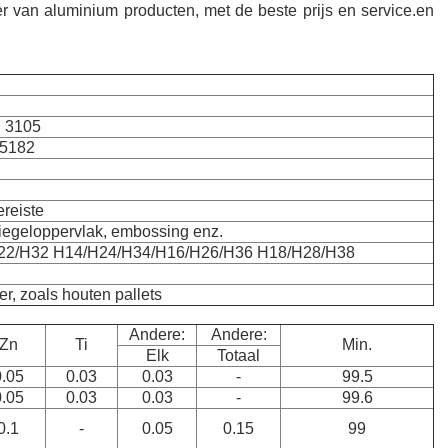
van aluminium producten, met de beste prijs en service.en
, 3105
,5182
ereiste
piegeloppervlak, embossing enz.
22/H32 H14/H24/H34/H16/H26/H36 H18/H28/H38
r, zoals houten pallets
Andere:
Andere:
Zn
Ti
Min.
Elk
Totaal
0.05
0.03
0.03
-
99.5
0.05
0.03
0.03
-
99.6
0.1
-
0.05
0.15
99