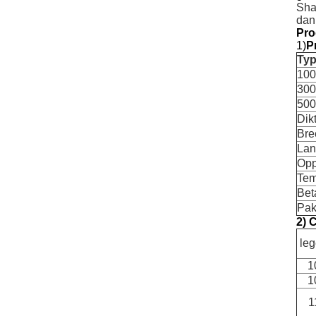
Sha
dan
Pro
1)
P
Ty
100
300
500
Dik
Bre
Lan
Opp
Tem
Bet
Pak
2) 
leg
1
1
1