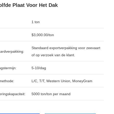
lfde Plaat Voor Het Dak
1 ton
$3,000.00/ton
Standaard exportverpakking voor zeevaart
ardverpakking:
of op verzoek van de klant.
ngstermijn:
5-10/dag
methode:
L/C, T/T, Western Union, MoneyGram
ringskapaciteit:
5000 ton/ton per maand