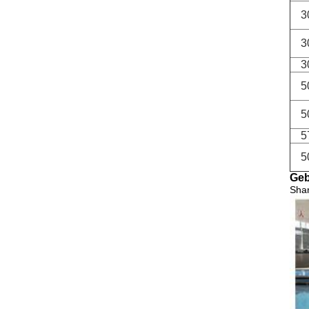
3
3
3
5
5
5
5
Geb
Shan