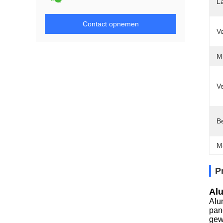
L
Contact opnemen
V
Mi
Ve
Be
M
P
Alu
Alu
pan
gew