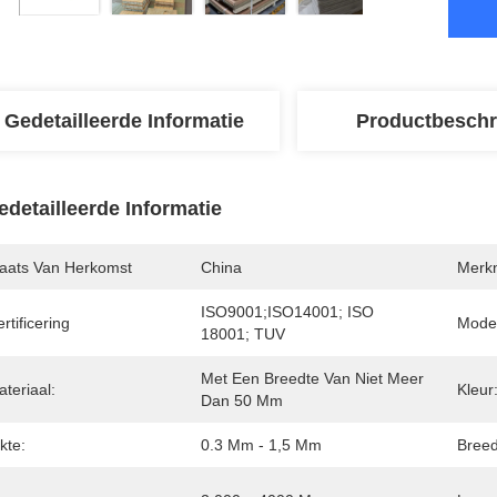
Gedetailleerde Informatie
Productbeschr
edetailleerde Informatie
laats Van Herkomst
China
Merk
ISO9001;ISO14001; ISO 
rtificering
Mode
18001; TUV
Met Een Breedte Van Niet Meer 
teriaal:
Kleur
Dan 50 Mm
kte:
0.3 Mm - 1,5 Mm
Breed