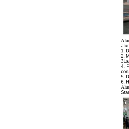
Alu
alu
1. 
2. 
3La
4. 
cons
5. 
6. 
Alu
Sta