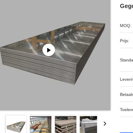
Gego
MOQ:
Prijs:
Standa
Leveri
Betaal
Toeleve