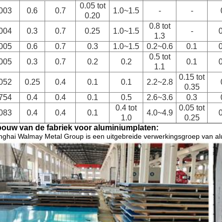
0.05 tot
003
0.6
0.7
1.0~1.5
-
-
0.20
0.8 tot
004
0.3
0.7
0.25
1.0~1.5
-
1.3
005
0.6
0.7
0.3
1.0~1.5
0.2~0.6
0.1
0.5 tot
005
0.3
0.7
0.2
0.2
0.1
1.1
0.15 tot
052
0.25
0.4
0.1
0.1
2.2~2.8
0.35
754
0.4
0.4
0.1
0.5
2.6~3.6
0.3
0.4 tot
0.05 tot
083
0.4
0.4
0.1
4.0~4.9
1.0
0.25
ouw van de fabriek voor aluminiumplaten:
ghai Walmay Metal Group is een uitgebreide verwerkingsgroep van al