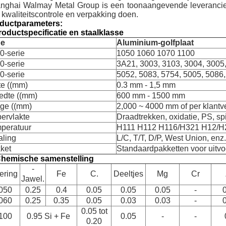
nghai Walmay Metal Group is een toonaangevende leverancier 
 kwaliteitscontrole en verpakking doen.
ductparameters:
roductspecificatie en staalklasse
pe
Aluminium-golfplaat
0-serie
1050 1060 1070 1100
0-serie
3A21, 3003, 3103, 3004, 3005
0-serie
5052, 5083, 5754, 5005, 5086
te ((mm)
0.3 mm - 1,5 mm
edte ((mm)
600 mm - 1500 mm
ge ((mm)
2,000 ~ 4000 mm of per klantv
ervlakte
Draadtrekken, oxidatie, PS, s
peratuur
H111 H112 H116/H321 H12/H
aling
L/C, T/T, D/P, West Union, enz.
ket
Standaardpakketten voor uitvoe
Chemische samenstelling
-
ering
Fe
C.
Deeltjes
Mg
Cr
Jawel.
050
0.25
0.4
0.05
0.05
0.05
-
060
0.25
0.35
0.05
0.03
0.03
-
0.05 tot
100
0.95 Si + Fe
0.05
-
-
0.20