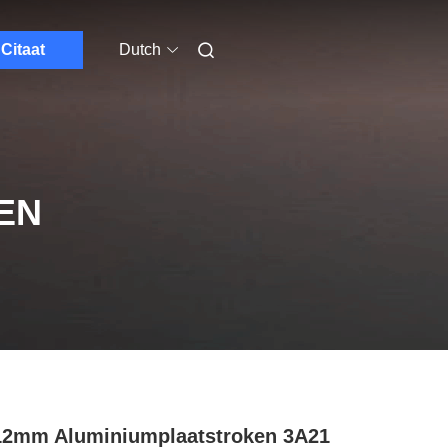
Citaat
Dutch
EN
12mm Aluminiumplaatstroken 3A21