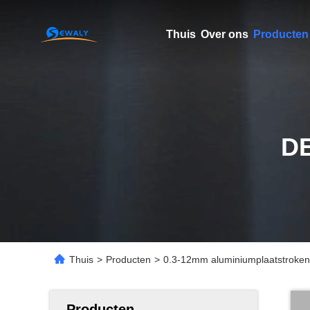
Thuis
Over ons
Producten
D
Thuis
>
Producten
>
0.3-12mm aluminiumplaatstroken
Producten