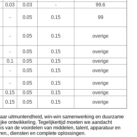
0.03
0.03
-
99.6
-
0.05
0.15
99
-
0.05
0.15
overige
-
0.05
0.15
overige
0.1
0.05
0.15
overige
-
0.05
0.15
overige
-
0.05
0.15
overige
0.15
0.05
0.15
overige
0.15
0.05
0.15
overige
ven naar uitmuntendheid, win-win samenwerking en duurzame
ke ontwikkeling. Tegelijkertijd moeten we aandacht
sis van de voordelen van middelen, talent, apparatuur en
ren., diensten en complete oplossingen.