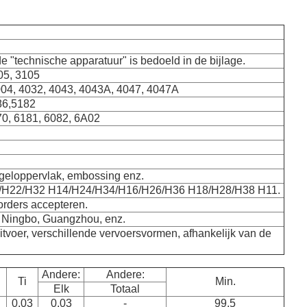
e "technische apparatuur" is bedoeld in de bijlage.
05, 3105
04, 4032, 4043, 4043A, 4047, 4047A
86,5182
70, 6181, 6082, 6A02
egeloppervlak, embossing enz.
/H22/H32 H14/H24/H34/H16/H26/H36 H18/H28/H38 H11.
orders accepteren.
, Ningbo, Guangzhou, enz.
tvoer, verschillende vervoersvormen, afhankelijk van de
Andere:
Andere:
Ti
Min.
Elk
Totaal
0.03
0.03
-
99.5