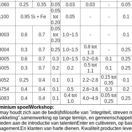
1060
0.25
0.35
0.05
0.03
0.03
-
0.05
0.05
1100
0.95 Si + Fe
tot
0.05
-
-
0.1
0.20
0.05
3003
0.6
0.7
tot
1.0~1.5
-
-
0.1
0.20
0.8 tot
3004
0.3
0.7
0.25
1.0~1.5
-
0.25
1.3
3005
0.6
0.7
0.3
1.0~1.5
0.2~0.6
0.1
0.25
0.5 tot
5005
0.3
0.7
0.2
0.2
0.1
0.25
1.1
0.15 tot
5052
0.25
0.4
0.1
0.1
2.2~2.8
0.1
0.35
5754
0.4
0.4
0.1
0.5
2.6~3.6
0.3
0.2
0.4 tot
0.05 tot
5083
0.4
0.4
0.1
4.0~4.9
0.25
1.0
0.25
minium spoel
Workshop:
may houdt zich aan de bedrijfsfilosofie van "integriteit, stre
wikkeling".samenwerking op lange termijn, en gemeenschappelij
teden aan de introductie van talentenEnter en cultiveren, op ba
agement.En klanten van harte dienen. Kwaliteit producten leve