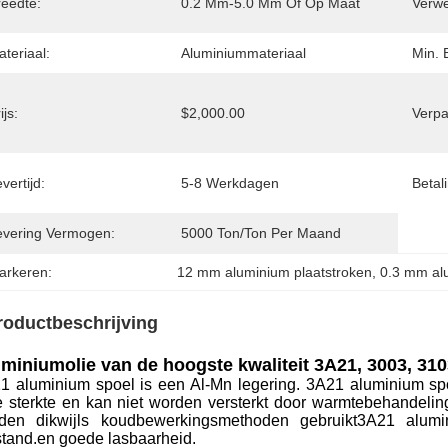
reedte:
0.2 Mm-5.0 Mm Of Op Maat
Verwe
teriaal:
Aluminiummateriaal
Min. 
ijs:
$2,000.00
Verpa
vertijd:
5-8 Werkdagen
Betal
evering Vermogen:
5000 Ton/ton Per Maand
arkeren:
12 mm aluminium plaatstroken
, 
0.3 mm alu
roductbeschrijving
miniumolie van de hoogste kwaliteit 3A21, 3003, 310
1 aluminium spoel is een Al-Mn legering. 3A21 aluminium spoe
e sterkte en kan niet worden versterkt door warmtebehandel
den dikwijls koudbewerkingsmethoden gebruikt3A21 alum
stand.en goede lasbaarheid.