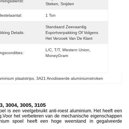
rkingsdienst:
Steken, Snijden
Bestelaantal:
1 Ton
Standaard Zeevaardig 
kking Details:
Exportverpakking Of Volgens 
Het Verzoek Van De Klant
L/C, T/T, Western Union, 
ingscondities:
MoneyGram
minium plaatstrips
, 
3A21 Anodiseerde aluminiumstroken
3, 3004, 3005, 3105
l is een veelgebruikt anti-roest aluminium. Het heeft een
ing.Voor het verbeteren van de mechanische eigenschappen
inium spoel heeft een hoge weerstand in gegalveerde