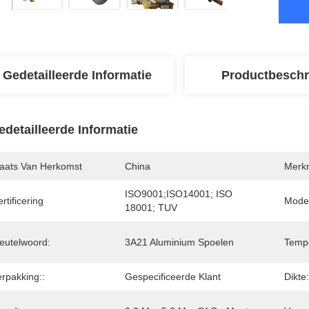
Gedetailleerde Informatie
Productbeschr
edetailleerde Informatie
laats Van Herkomst
China
Merk
ISO9001;ISO14001; ISO 
rtificering
Mode
18001; TUV
leutelwoord:
3A21 Aluminium Spoelen
Tempe
rpakking::
Gespecificeerde Klant
Dikte: