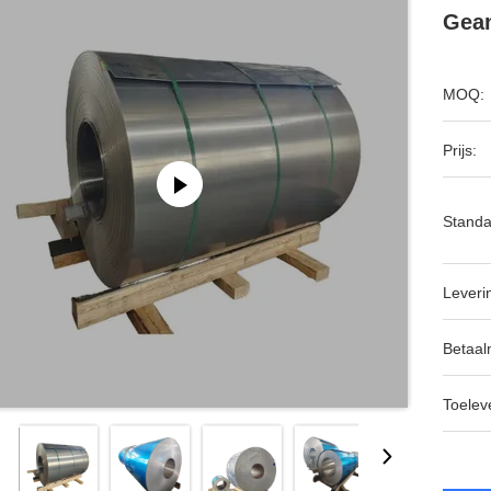
Gean
MOQ:
Prijs:
Standa
Leveri
Betaal
Toeleve