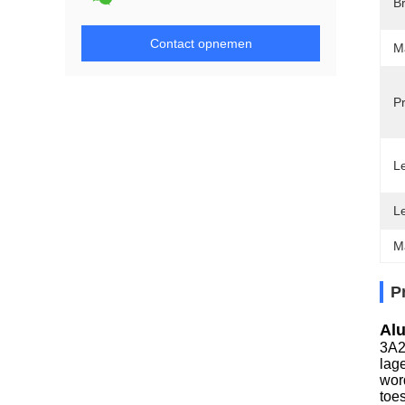
B
Contact opnemen
Ma
Pr
Le
L
M
P
Alu
3A2
lag
wor
toe