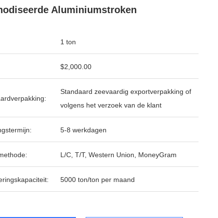
odiseerde Aluminiumstroken
1 ton
$2,000.00
Standaard zeevaardig exportverpakking of
ardverpakking:
volgens het verzoek van de klant
ngstermijn:
5-8 werkdagen
methode:
L/C, T/T, Western Union, MoneyGram
ringskapaciteit:
5000 ton/ton per maand