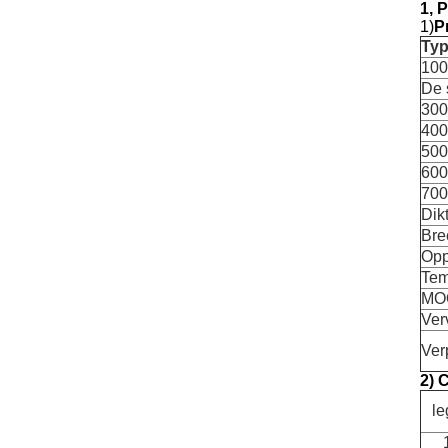
1, 
1)
P
Ty
100
De 
300
400
500
600
700
Dik
Bre
Opp
Tem
MO
Ver
Ver
2) 
le