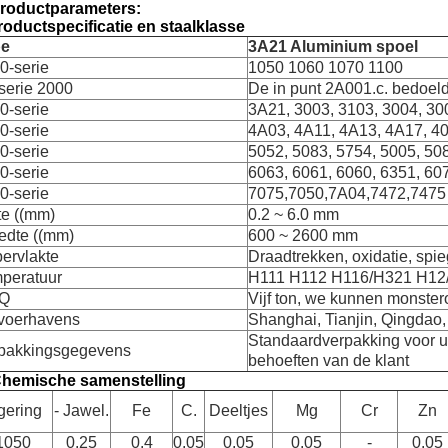
Productparameters:
roductspecificatie en staalklasse
pe
3A21 Aluminium spoel
0-serie
1050 1060 1070 1100
serie 2000
De in punt 2A001.c. bedoeld
0-serie
3A21, 3003, 3103, 3004, 30
0-serie
4A03, 4A11, 4A13, 4A17, 40
0-serie
5052, 5083, 5754, 5005, 50
0-serie
6063, 6061, 6060, 6351, 60
0-serie
7075,7050,7A04,7472,7475
te ((mm)
0.2 ~ 6.0 mm
edte ((mm)
600 ~ 2600 mm
ervlakte
Draadtrekken, oxidatie, spi
peratuur
H111 H112 H116/H321 H12
Q
Vijf ton, we kunnen monster
voerhavens
Shanghai, Tianjin, Qingdao
Standaardverpakking voor ui
pakkingsgegevens
behoeften van de klant
Chemische samenstelling
gering
- Jawel.
Fe
C.
Deeltjes
Mg
Cr
Zn
1050
0.25
0.4
0.05
0.05
0.05
-
0.05