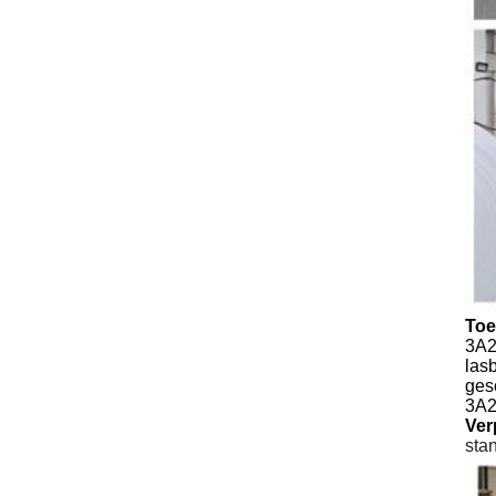
Toe
3A2
lasb
ges
3A2
Ver
sta