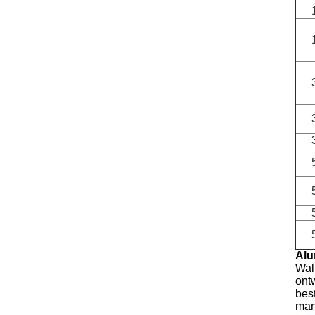
Alu
Wal
ont
bes
man