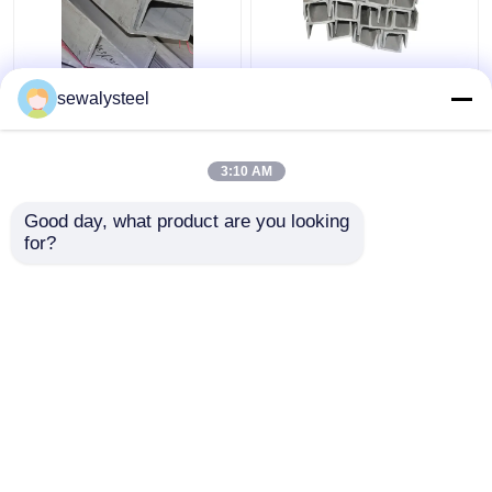
410 430 904L 409L
304 304l 316 316l
sewalysteel
310s Roestvrij staal
roestvrij staal
profiel op maat Ronde
hoekprofiel
platte staaf
warmgewalste
3:10 AM
hoekbalk
Beste prijs
Beste prijs
Good day, what product are you looking 
for?
Contacteer ons
Contacteer ons
Bekijk meer
Thuis
Ongeveer ons
Contacteer ons
Desktop Site
Sitemap
Privacybeleid