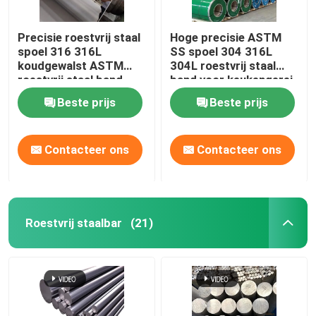
Precisie roestvrij staal
Hoge precisie ASTM
spoel 316 316L
SS spoel 304 316L
koudgewalst ASTM
304L roestvrij staal
roestvrij staal band
band voor keukengerei
Beste prijs
Beste prijs
Contacteer ons
Contacteer ons
Roestvrij staalbar
(21)