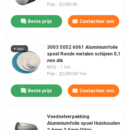
Prijs：$2,000.00
Over ons
Beste prijs
Contacteer ons
Fabrieksreis
3003 5052 6061 Aluminiumfolie
Kwaliteitscontrole
spoel Ronde metalen schijven 0,1
mm dik
MOQ：1 ton
Contacteer ons
Prijs：$2,500.00/Ton
nieuws
Beste prijs
Contacteer ons
Alle Gevallen
Voedselverpakking
Aluminiumfolie spoel Huishouden
Vraag een offerte aan
2.6mm 3.5mm Dikte