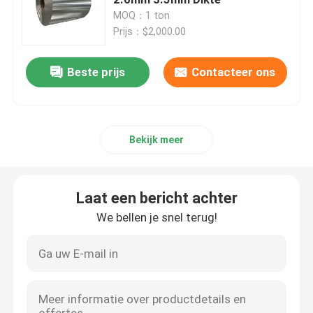
MOQ：1 ton
Prijs：$2,000.00
Plaat van roestvrij staal
Beste prijs
Contacteer ons
Roestvrij staalpijp
Kool van roestvrij staal
Bekijk meer
Roestvrij staalbar
Laat een bericht achter
Roestvrij staalprofiel
We bellen je snel terug!
Nikkellegering
Hastelloylegering