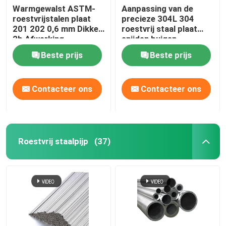
Warmgewalst ASTM-
Aanpassing van de
roestvrijstalen plaat
precieze 304L 304
aluminiumfolierol
201 202 0,6 mm Dikke
roestvrij staal plaat
2b Afwerking
snijden buigen
roestvrijstalen plaat
Koper Ronde Bar
Beste prijs
Beste prijs
Vaste koperdraad
Contacteer ons
Contacteer ons
Ronde Koperpijp
Roestvrij staalpijp
(37)
Koperen plaat
De Rol van de koperstrook