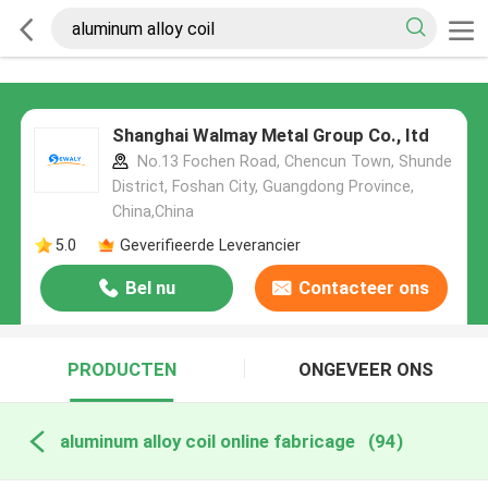
Shanghai Walmay Metal Group Co., Itd
No.13 Fochen Road, Chencun Town, Shunde
District, Foshan City, Guangdong Province,
China,China
5.0
Geverifieerde Leverancier
Bel nu
Contacteer ons
PRODUCTEN
ONGEVEER ONS
aluminum alloy coil online fabricage
(94)