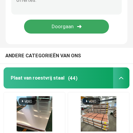
Monellegering
Inconellegering
Titaniumlegering
ANDERE CATEGORIEËN VAN ONS
De Plaat van het aluminiumblad
Plaat van roestvrij staal
(44)
Aluminiumrol
Aluminium om Staaf
aluminium om buis