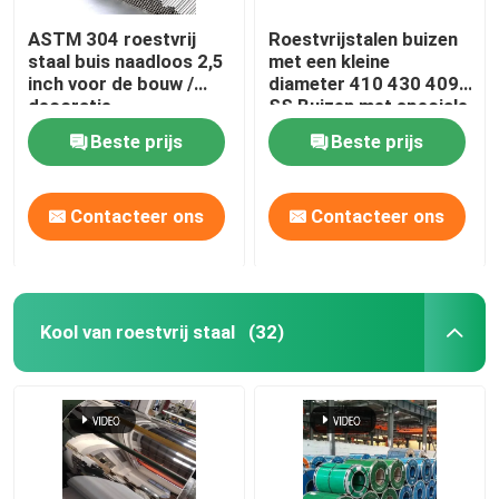
ASTM 304 roestvrij
Roestvrijstalen buizen
staal buis naadloos 2,5
met een kleine
inch voor de bouw /
diameter 410 430 409
decoratie
SS Buizen met speciale
vorm
Beste prijs
Beste prijs
Contacteer ons
Contacteer ons
Kool van roestvrij staal
(32)