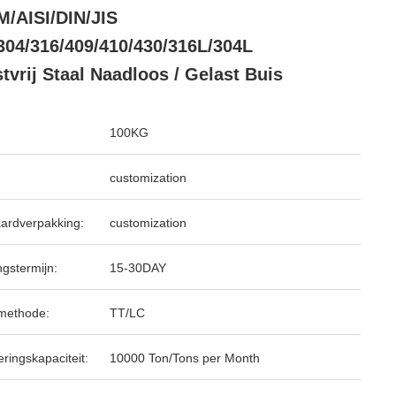
/AISI/DIN/JIS
304/316/409/410/430/316L/304L
tvrij Staal Naadloos / Gelast Buis
100KG
customization
ardverpakking:
customization
ngstermijn:
15-30DAY
methode:
TT/LC
ringskapaciteit:
10000 Ton/Tons per Month