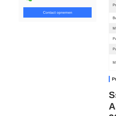
Pr
Contact opnemen
B
M
Pa
P
M
P
S
A