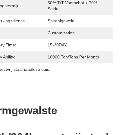
30% T/T Voorschot + 70% 
ingstermijn:
Saldo
rkingsdienst:
Spiraalgeweld
Customization
ery Time:
15-30DAY
 Ability:
10000 Ton/Tons Per Month
stvrij staalnaadloze buis
, 
rmgewalste