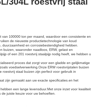
L/304L roestvrij staal
eit van 100000 ton per maand, waardoor een consistente en
uiken de nieuwste productietechnologie van koud
te, duurzaamheid en corrosiebestendigheid hebben.
en buizen, waaronder naadloos, ERW, gelast en
pijp of een 201 roestvrij staalpijp nodig heeft, we hebben u
ialiseerd proces dat zorgt voor een gladde en gelijkmatige
 zoals voedselverwerking.Onze ERW roestvrijstalen buizen
 roestvrij staal buizen zijn perfect voor gebruik in
at zijn gemaakt aan uw exacte specificaties.en het
n hebben een lange levensduur.Met onze inzet voor kwaliteit
is de juiste keuze voor uw behoeften.