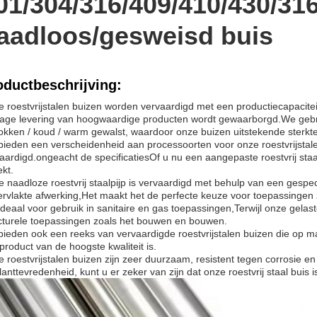
01/304/316/409/410/430/316
aadloos/gesweisd buis
oductbeschrijving:
 roestvrijstalen buizen worden vervaardigd met een productiecapacit
age levering van hoogwaardige producten wordt gewaarborgd.We gebr
okken / koud / warm gewalst, waardoor onze buizen uitstekende sterk
ieden een verscheidenheid aan processoorten voor onze roestvrijstal
aardigd.ongeacht de specificatiesOf u nu een aangepaste roestvrij staal
kt.
 naadloze roestvrij staalpijp is vervaardigd met behulp van een gespec
rvlakte afwerking,Het maakt het de perfecte keuze voor toepassingen
 ideaal voor gebruik in sanitaire en gas toepassingen,Terwijl onze gelaste
cturele toepassingen zoals het bouwen en bouwen.
ieden ook een reeks van vervaardigde roestvrijstalen buizen die op ma
product van de hoogste kwaliteit is.
 roestvrijstalen buizen zijn zeer duurzaam, resistent tegen corrosie e
lanttevredenheid, kunt u er zeker van zijn dat onze roestvrij staal buis 