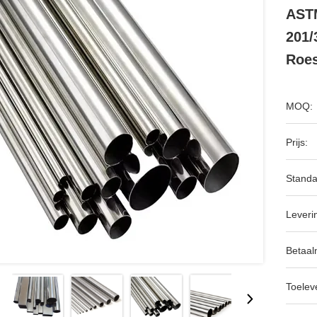
ASTM
201/
Roes
MOQ:
Prijs:
Standa
Leveri
Betaal
Toeleve