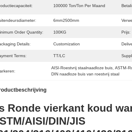
oductiecapaciteit:
100000 Ton/ton Per Maand
Betal
uitendeursdiameter:
6mm2500mm
Verwe
inimum Order Quantity:
100KG
Prijs:
ckaging Details:
Customization
Deliv
ayment Terms:
TT/LC
Supply
AISI-Roestvrij staalnaadloze buis
, 
ASTM-Roe
arkeren:
DIN naadloze buis van roestvrij staal
roductbeschrijving
s Ronde vierkant koud wa
STM/AISI/DIN/JIS