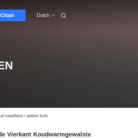
Citaat
Dutch
EN
l naadloos / gelast buis
e Vierkant Koudwarmgewalste