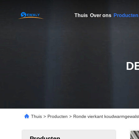
Thuis
Over ons
Producten
D
Thuis
>
Producten
>
Ronde vierkant koudwarmgewalste
Producten