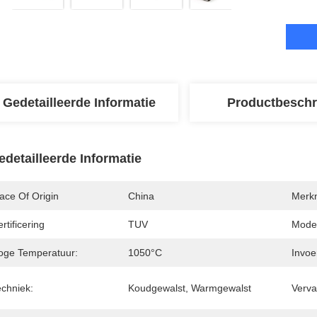
Gedetailleerde Informatie
Productbeschr
edetailleerde Informatie
ace Of Origin
China
Merk
rtificering
TUV
Mode
oge Temperatuur:
1050°C
Invoe
echniek:
Koudgewalst, Warmgewalst
Verva