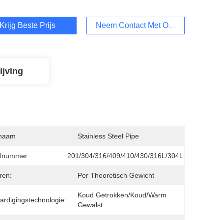
Krijg Beste Prijs
Neem Contact Met Ons Op
ijving
naam
Stainless Steel Pipe
lnummer
201/304/316/409/410/430/316L/304L
ren:
Per Theoretisch Gewicht
Koud Getrokken/koud/warm 
ardigingstechnologie:
Gewalst