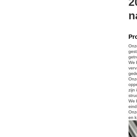
2
n
Pr
Onze
gest
getr
We b
verv
gede
Onze
oppe
zijn
stru
We b
eind
Onze
en k