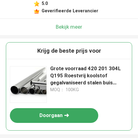
5.0
Geverifieerde Leverancier
Bekijk meer
Krijg de beste prijs voor
Grote voorraad 420 201 304L
Q195 Roestvrij koolstof
gegalvaniseerd stalen buis
Ronde gepolijste buis voor
MOQ： 100KG
keukengerei
Doorgaan