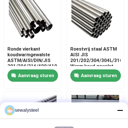
Over ons
Fabrieksreis
Ronde vierkant
Roestvrij staal ASTM
Kwaliteitscontrole
koudwarmgewalste
AISI JIS
ASTM/AISI/DIN/JIS
201/202/304/304L/316/3
201/304/316/409/410/430/316L/304L
Warm koud gewalst
Contacteer ons
roestvrij staal
Aanvraag sturen
Aanvraag sturen
naadloos / gelast buis
nieuws
Alle Gevallen
sewalysteel
Vraag een offerte aan