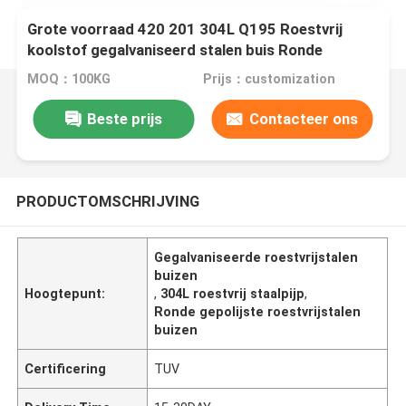
Grote voorraad 420 201 304L Q195 Roestvrij
koolstof gegalvaniseerd stalen buis Ronde
gepolijste buis voor keukengerei
MOQ：100KG
Prijs：customization
Beste prijs
Contacteer ons
PRODUCTOMSCHRIJVING
Gegalvaniseerde roestvrijstalen
buizen
Hoogtepunt:
,
304L roestvrij staalpijp
,
Ronde gepolijste roestvrijstalen
buizen
Certificering
TUV