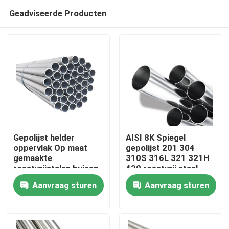
Geadviseerde Producten
Gepolijst helder
AISI 8K Spiegel
oppervlak Op maat
gepolijst 201 304
gemaakte
310S 316L 321 321H
Thuis
roestvrijstalen buizen
430 roestvrij staal
koudgewalste
gepijpt naadloos
Aanvraag sturen
Aanvraag sturen
roestvrijstalen buizen
roestvrij staal buis
Producten
Videos