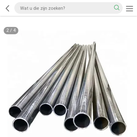
2
/
4