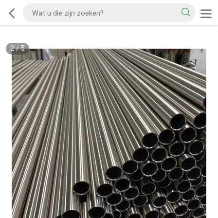
2
/
5