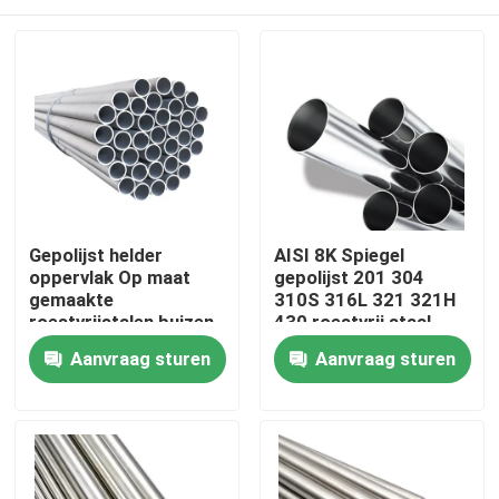
Gepolijst helder
AISI 8K Spiegel
oppervlak Op maat
gepolijst 201 304
gemaakte
310S 316L 321 321H
roestvrijstalen buizen
430 roestvrij staal
koudgewalste
gepijpt naadloos
Thuis
Aanvraag sturen
Aanvraag sturen
roestvrijstalen buizen
roestvrij staal buis
Producten
Videos