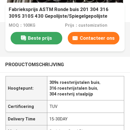
Fabrieksprijs ASTM Ronde buis 201 304 316
309S 310S 430 Gepolijste/Spiegelgepolijste
naadloze/gesloten roestvrijstalen buis
MOQ：100KG
Prijs：customization
Beste prijs
Contacteer ons
PRODUCTOMSCHRIJVING
309s roestvrijstalen buis
,
Hoogtepunt:
316 roestvrijstalen buis
,
304 roestvrij staalpijp
Certificering
TUV
Delivery Time
15-30DAY