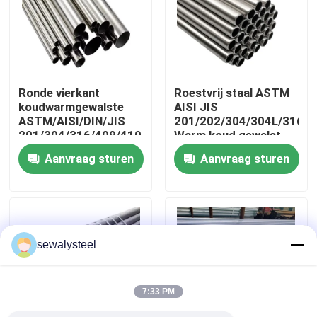
Over ons
Fabrieksreis
Ronde vierkant
Roestvrij staal ASTM
koudwarmgewalste
AISI JIS
ASTM/AISI/DIN/JIS
201/202/304/304L/316/3
Kwaliteitscontrole
201/304/316/409/410/430/316L/304L
Warm koud gewalst
roestvrij staal
Aanvraag sturen
Aanvraag sturen
naadloos / gelast buis
Contacteer ons
nieuws
sewalysteel
Alle Gevallen
7:33 PM
Vraag een offerte aan