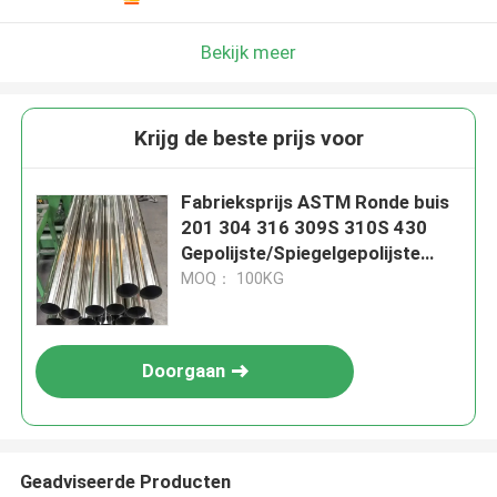
Bekijk meer
Krijg de beste prijs voor
Fabrieksprijs ASTM Ronde buis
201 304 316 309S 310S 430
Gepolijste/Spiegelgepolijste
naadloze/gesloten
MOQ： 100KG
roestvrijstalen buis
Doorgaan
Geadviseerde Producten