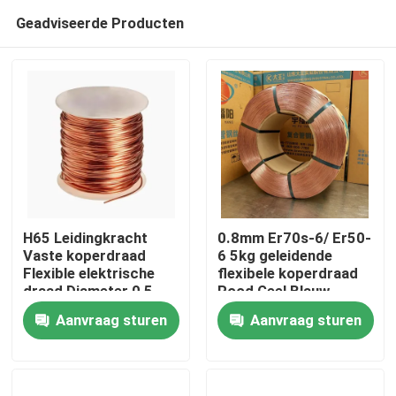
Geadviseerde Producten
H65 Leidingkracht
0.8mm Er70s-6/ Er50-
Vaste koperdraad
6 5kg geleidende
Flexible elektrische
flexibele koperdraad
Thuis
draad Diameter 0,5
Rood Geel Blauw
mm - 10 mm
Groen Zwart Kabel
Aanvraag sturen
Aanvraag sturen
Diameter 0,5 mm - 10
Producten
mm
Videos