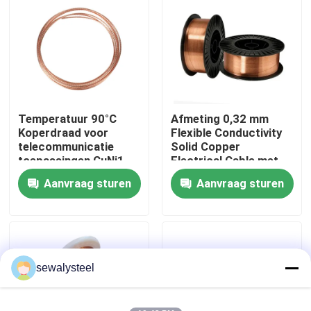
Over ons
Fabrieksreis
Temperatuur 90°C
Afmeting 0,32 mm
Kwaliteitscontrole
Koperdraad voor
Flexible Conductivity
telecommunicatie
Solid Copper
toepassingen CuNi1
Electrical Cable met
Contacteer ons
CuNi2 CuNi6
PVC-isolatie en sterke
Aanvraag sturen
Aanvraag sturen
treksterkte
nieuws
Alle Gevallen
sewalysteel
Vraag een offerte aan