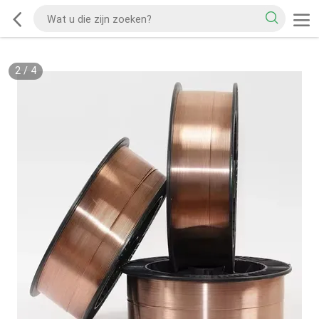
2
/
4