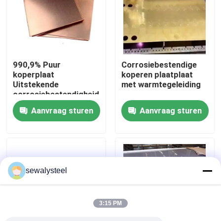
Over ons
Fabrieksreis
990,9% Puur
Corrosiebestendige
koperplaat
koperen plaatplaat
Uitstekende
met warmtegeleiding
Kwaliteitscontrole
corrosiebestendigheid
8,96 G / cm3 Dichtheid
Aanvraag sturen
Aanvraag sturen
koperplaat
Contacteer ons
nieuws
sewalysteel
Alle Gevallen
3:15 PM
Vraag een offerte aan