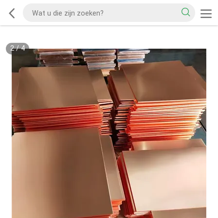
2
/
4