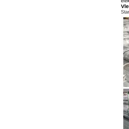
ele
Vle
Sta