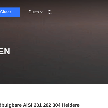
Citaat
Dutch
EN
buigbare AISI 201 202 304 Heldere