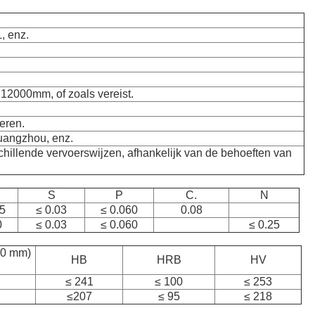
, enz.
000mm, of zoals vereist.
eren.
uangzhou, enz.
chillende vervoerswijzen, afhankelijk van de behoeften van
S
P
C.
N
5
≤ 0.03
≤ 0.060
0.08
0
≤ 0.03
≤ 0.060
≤ 0.25
50 mm)
HB
HRB
HV
≤ 241
≤ 100
≤ 253
≤207
≤ 95
≤ 218