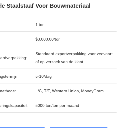
e Staalstaaf Voor Bouwmateriaal
1 ton
$3,000.00/ton
Standaard exportverpakking voor zeevaart
ardverpakking:
of op verzoek van de klant.
ngstermijn:
5-10/dag
methode:
L/C, T/T, Western Union, MoneyGram
ringskapaciteit:
5000 ton/ton per maand