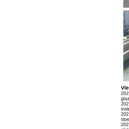
Vle
202
gla
202
ins
202
stoe
202