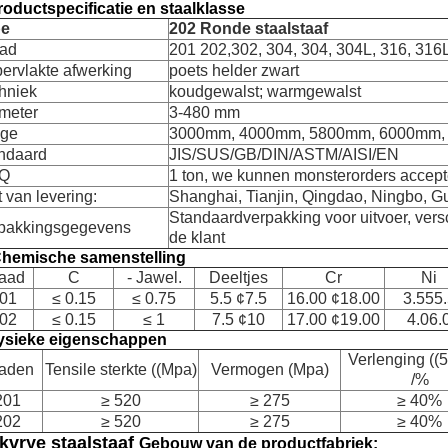
roductspecificatie en staalklasse
pe
202 Ronde staalstaaf
ad
201 202,302, 304, 304, 304L, 316, 316L
ervlakte afwerking
poets helder zwart
hniek
koudgewalst; warmgewalst
meter
3-480 mm
ge
3000mm, 4000mm, 5800mm, 6000mm, 12
ndaard
JIS/SUS/GB/DIN/ASTM/AISI/EN
Q
1 ton, we kunnen monsterorders accept
t van levering:
Shanghai, Tianjin, Qingdao, Ningbo, G
Standaardverpakking voor uitvoer, vers
pakkingsgegevens
de klant
Chemische samenstelling
aad
C
- Jawel.
Deeltjes
Cr
Ni
01
≤ 0.15
≤ 0.75
5.5 ¢7.5
16.00 ¢18.00
3.555.
02
≤ 0.15
≤ 1
7.5 ¢10
17.00 ¢19.00
4.06.
ysieke eigenschappen
Verlenging ((
raden
Tensile sterkte ((Mpa)
Vermogen (Mpa)
/%
201
≥ 520
≥ 275
≥ 40%
202
≥ 520
≥ 275
≥ 40%
kvrye staalstaaf
Gebouw van de productfabriek: