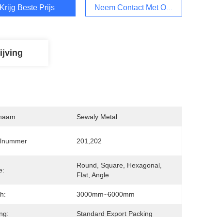
Krijg Beste Prijs
Neem Contact Met Ons Op
ijving
naam
Sewaly Metal
lnummer
201,202
Round, Square, Hexagonal, 
e:
Flat, Angle
h:
3000mm~6000mm
ng:
Standard Export Packing