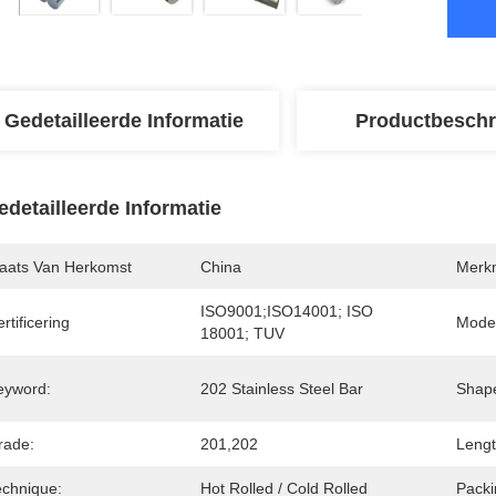
Gedetailleerde Informatie
Productbeschr
edetailleerde Informatie
laats Van Herkomst
China
Merk
ISO9001;ISO14001; ISO 
rtificering
Mode
18001; TUV
eyword:
202 Stainless Steel Bar
Shap
rade:
201,202
Lengt
echnique:
Hot Rolled / Cold Rolled
Packi