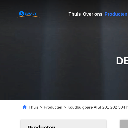
Thuis
Over ons
Producten
D
Thuis
>
Producten
>
Koudbuigbare AISI 201 202 304 h
Producten