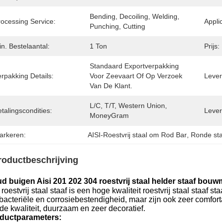
Bending, Decoiling, Welding, 
rocessing Service:
Appli
Punching, Cutting
n. Bestelaantal:
1 Ton
Prijs:
Standaard Exportverpakking 
rpakking Details:
Voor Zeevaart Of Op Verzoek 
Levert
Van De Klant.
L/C, T/T, Western Union, 
talingscondities:
Lever
MoneyGram
arkeren:
AISI-Roestvrij staal om Rod Bar
, 
Ronde staa
roductbeschrijving
d buigen Aisi 201 202 304 roestvrij staal helder staaf bouwma
roestvrij staal staaf is een hoge kwaliteit roestvrij staal staaf 
bacteriële en corrosiebestendigheid, maar zijn ook zeer comfortab
de kwaliteit, duurzaam en zeer decoratief.
ductparameters: