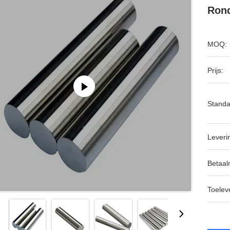
Rond
MOQ:
Prijs:
Standa
Leveri
Betaal
Toeleve