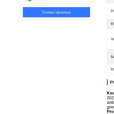
P
Contact opnemen
Mi
Ve
Be
M
P
Kou
202 
anti
goe
Pro