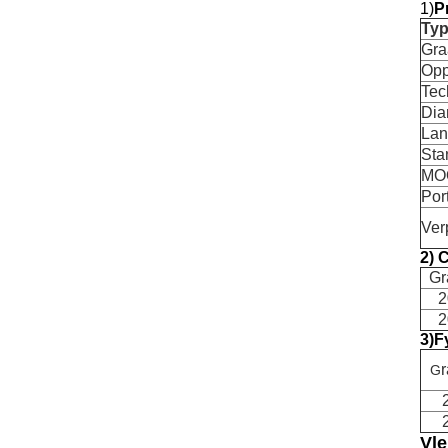
1)
P
Ty
Gra
Opp
Tec
Dia
Lan
Sta
MO
Por
Ver
2) 
Gr
2
2
3)
F
G
Vle