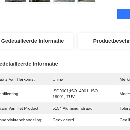
Gedetailleerde Informatie
Productbeschr
edetailleerde Informatie
laats Van Herkomst
China
Merk
ISO9001;ISO14001; ISO 
rtificering
Mode
18001; TUV
aam Van Het Product:
5154 Aluminiumdraad
Tolera
ppervlaktebehandeling:
Geoxideerd
Geall