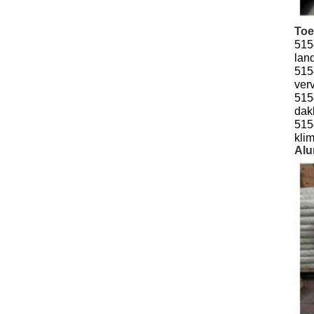
Toe
515
lan
515
ver
515
dak
515
kli
Alu