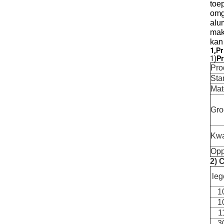
toe
omg
alu
mak
kan
1,
Pr
1)
Pr
Pro
Sta
Mat
Gro
Kwa
Opp
2) 
leg
1
1
1
3