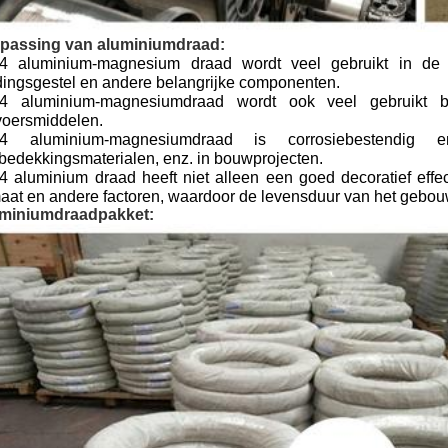
passing van aluminiumdraad:
4 aluminium-magnesium draad wordt veel gebruikt in de lu
dingsgestel en andere belangrijke componenten.
4 aluminium-magnesiumdraad wordt ook veel gebruikt bi
voersmiddelen.
4 aluminium-magnesiumdraad is corrosiebestendig e
bedekkingsmaterialen, enz. in bouwprojecten.
4 aluminium draad heeft niet alleen een goed decoratief effec
maat en andere factoren, waardoor de levensduur van het gebou
miniumdraadpakket
: