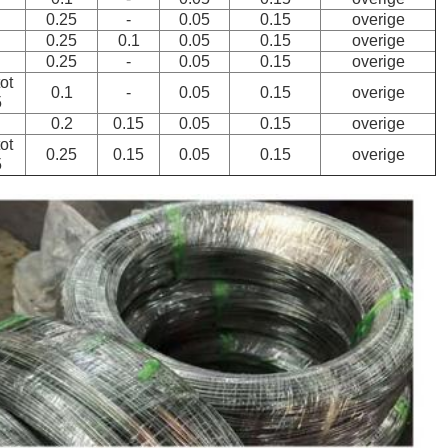
0.25
-
0.05
0.15
overige
0.25
0.1
0.05
0.15
overige
0.25
-
0.05
0.15
overige
ot
0.1
-
0.05
0.15
overige
5
0.2
0.15
0.05
0.15
overige
ot
0.25
0.15
0.05
0.15
overige
5