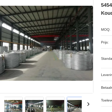
5454
Kou
MOQ:
Prijs:
Standa
Leveri
Betaal
Toeleve