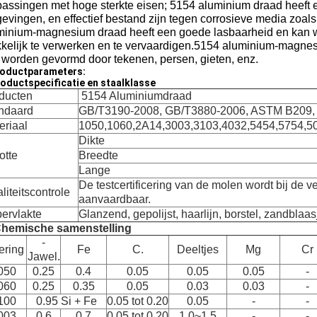
passingen met hoge sterkte eisen; 5154 aluminium draad heeft
evingen, en effectief bestand zijn tegen corrosieve media zoals
minium-magnesium draad heeft een goede lasbaarheid en kan 
kelijk te verwerken en te vervaardigen.5154 aluminium-magnesi
 worden gevormd door tekenen, persen, gieten, enz.
oductparameters:
oductspecificatie en staalklasse
ducten
5154 Aluminiumdraad
ndaard
GB/T3190-2008, GB/T3880-2006, ASTM B209, 
eriaal
1050,1060,2A14,3003,3103,4032,5454,5754,5
Dikte
otte
Breedte
Lange
De testcertificering van de molen wordt bij de v
liteitscontrole
aanvaardbaar.
ervlakte
Glanzend, gepolijst, haarlijn, borstel, zandbla
Chemische samenstelling
-
ering
Fe
C.
Deeltjes
Mg
Cr
Jawel.
050
0.25
0.4
0.05
0.05
0.05
-
060
0.25
0.35
0.05
0.03
0.03
-
100
0.95 Si + Fe
0.05 tot 0.20
0.05
-
-
003
0.6
0.7
0.05 tot 0.20
1.0~1.5
-
-