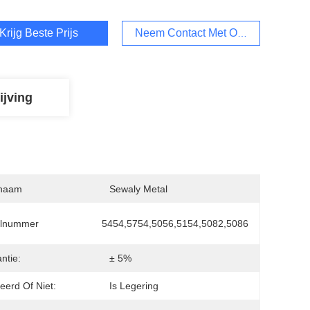
Krijg Beste Prijs
Neem Contact Met Ons Op
ijving
naam
Sewaly Metal
lnummer
5454,5754,5056,5154,5082,5086
ntie:
± 5%
ieerd Of Niet:
Is Legering