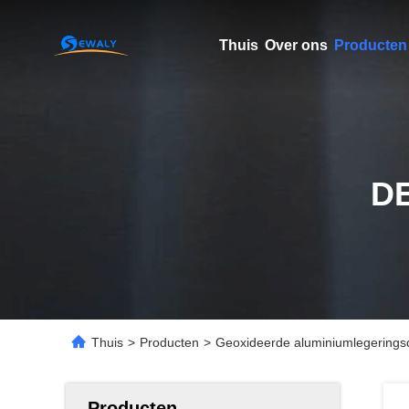
Thuis
Over ons
Producten
D
Thuis
>
Producten
>
Geoxideerde aluminiumlegering
Producten