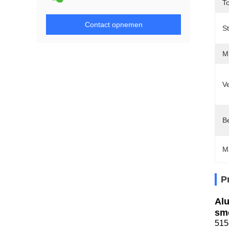
T
Contact opnemen
S
Mi
Ve
Be
M
P
Alu
sm
515