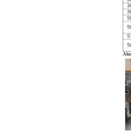
3
3
5
5
5
5
Alu