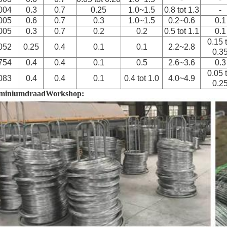
004
0.3
0.7
0.25
1.0~1.5
0.8 tot 1.3
-
005
0.6
0.7
0.3
1.0~1.5
0.2~0.6
0.1
005
0.3
0.7
0.2
0.2
0.5 tot 1.1
0.1
0.15 t
052
0.25
0.4
0.1
0.1
2.2~2.8
0.3
754
0.4
0.4
0.1
0.5
2.6~3.6
0.3
0.05 t
083
0.4
0.4
0.1
0.4 tot 1.0
4.0~4.9
0.2
miniumdraad
Workshop: