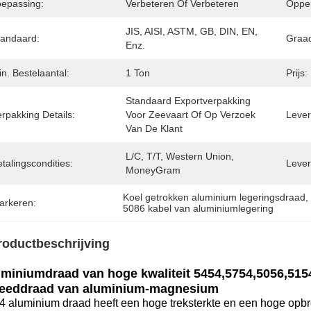
oepassing:
Verbeteren Of Verbeteren
Opper
JIS, AISI, ASTM, GB, DIN, EN, 
tandaard:
Graa
Enz.
n. Bestelaantal:
1 Ton
Prijs:
Standaard Exportverpakking 
rpakking Details:
Voor Zeevaart Of Op Verzoek 
Levert
Van De Klant
L/C, T/T, Western Union, 
talingscondities:
Lever
MoneyGram
Koel getrokken aluminium legeringsdraad
,
arkeren:
5086 kabel van aluminiumlegering
roductbeschrijving
miniumdraad van hoge kwaliteit 5454,5754,5056,515
eeddraad van aluminium-magnesium
4 aluminium draad heeft een hoge treksterkte en een hoge opbr