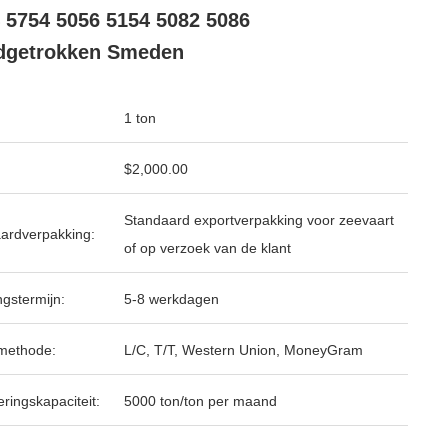
 5754 5056 5154 5082 5086
dgetrokken Smeden
1 ton
$2,000.00
Standaard exportverpakking voor zeevaart
ardverpakking:
of op verzoek van de klant
ngstermijn:
5-8 werkdagen
methode:
L/C, T/T, Western Union, MoneyGram
ringskapaciteit:
5000 ton/ton per maand