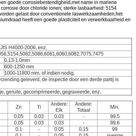
 een goede corrosiebestendigheid,met name in mariene
 corrosie door chloride ionen; sterke lasbaarheid: 5154
worden gelast door conventionele laswerkzaamheden,het
umdraad heeft een goede plasticiteit en verwerkbaarheid en
JIS H4000-2006, enz.
056,5154,5082,5086,6061,6060,6082,7075,7475
0.13-1.0mm
600-1250 mm
1000-11800 mm, of indien nodig.
erzending geleverd, de inspectie door een derde partij is
asje, geruite, gecomprimeerde, gegraveerde, enz.
Andere:
Andere:
Zn
Ti
Min.
Elk
Totaal
0.05
0.03
0.03
-
99.5
0.05
0.03
0.03
-
99.6
0.1
-
0.05
0.15
99
0.1
-
0.05
0.15
overige