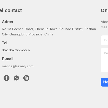
el contact
On
Adres
Abon
meer
No.13 Fochen Road, Chencun Town, Shunde District, Foshan
City, Guangdong Provincie, China
Tel.
86-186-7655-5637
E-mail
manda@sewaly.com
Ne