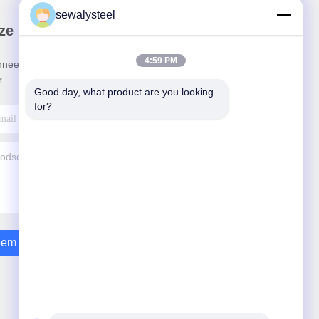
sewalysteel
ze Nieuwsbrief
4:59 PM
neer u op onze nieuwsbrief voor kortingen en
.
Good day, what product are you looking 
for?
em Contact Met Ons Op