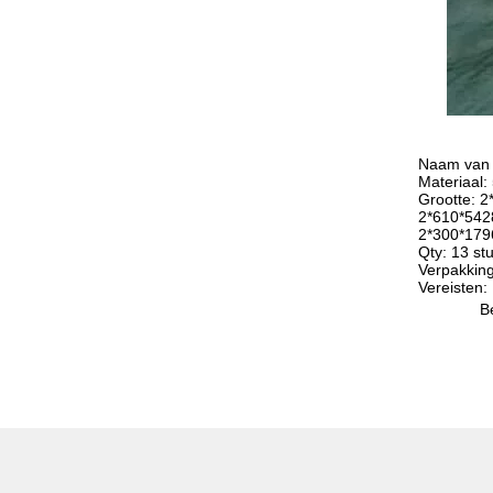
Naam van 
Materiaal:
Grootte: 
2*610*54
2*300*17
Qty: 13 st
Verpakking
Vereisten:
B