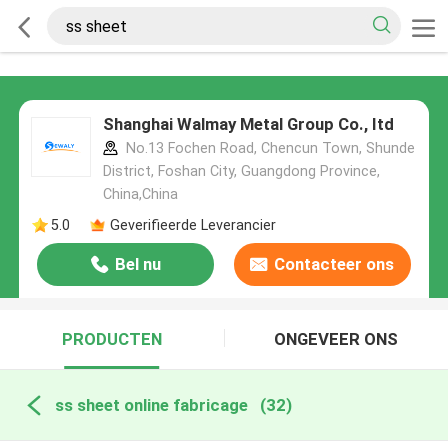
Shanghai Walmay Metal Group Co., Itd
No.13 Fochen Road, Chencun Town, Shunde
District, Foshan City, Guangdong Province,
China,China
5.0
Geverifieerde Leverancier
Bel nu
Contacteer ons
PRODUCTEN
ONGEVEER ONS
ss sheet online fabricage
(32)