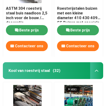
ASTM 304 roestvrij
Roestvrijstalen buizen
staal buis naadloos 2,5
met een kleine
inch voor de bouw /
diameter 410 430 409
decoratie
SS Buizen met speciale
vorm
Beste prijs
Beste prijs
Contacteer ons
Contacteer ons
Kool van roestvrij staal
(32)