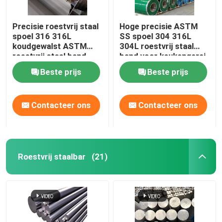
Precisie roestvrij staal
Hoge precisie ASTM
spoel 316 316L
SS spoel 304 316L
koudgewalst ASTM
304L roestvrij staal
roestvrij staal band
band voor keukengerei
Beste prijs
Beste prijs
Contacteer ons
Contacteer ons
Roestvrij staalbar
(21)