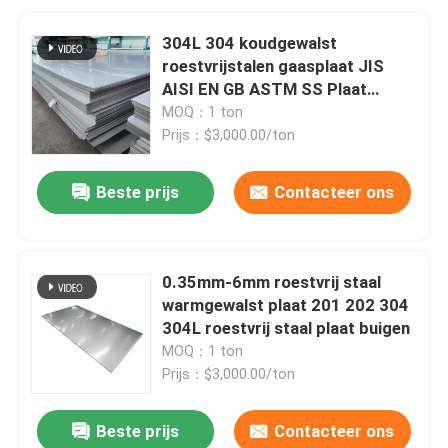
304L 304 koudgewalst
roestvrijstalen gaasplaat JIS
AISI EN GB ASTM SS Plaat
metaal
MOQ：1 ton
Prijs：$3,000.00/ton
Beste prijs
Contacteer ons
0.35mm-6mm roestvrij staal
warmgewalst plaat 201 202 304
304L roestvrij staal plaat buigen
MOQ：1 ton
Prijs：$3,000.00/ton
Beste prijs
Contacteer ons