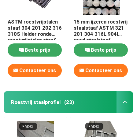
ASTM roestvrijstalen
15 mm ijzeren roestvrij
staaf 304 201 202 316
staalstaaf ASTM 321
310S Helder ronde
201 304 316L 904l
roestvrijstalen staaf
rood staalstaaf
Beste prijs
Beste prijs
Contacteer ons
Contacteer ons
Roestvrij staalprofiel
(23)