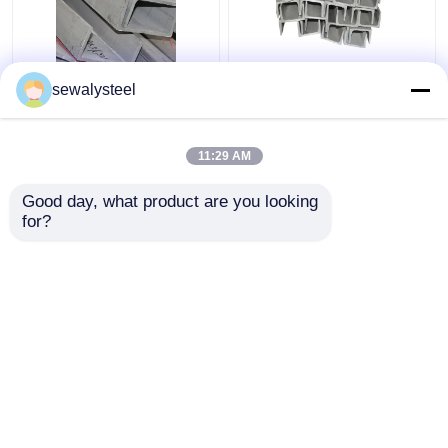
410 430 904L 409L
304 304l 316 316l
sewalysteel
310s Roestvrij staal
roestvrij staal
profiel op maat Ronde
hoekprofiel
platte staaf
warmgewalste
11:29 AM
hoekbalk
Beste prijs
Beste prijs
Good day, what product are you looking 
for?
Contacteer ons
Contacteer ons
Bekijk meer
Thuis
Ongeveer ons
Contacteer ons
Desktop Site
Sitemap
Privacybeleid