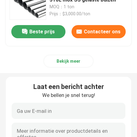
MOQ：1 ton
Prijs：$3,000.00/ton
Plaat van roestvrij staal
Beste prijs
Contacteer ons
Roestvrij staalpijp
Kool van roestvrij staal
Bekijk meer
Roestvrij staalbar
Laat een bericht achter
Roestvrij staalprofiel
We bellen je snel terug!
Nikkellegering
Hastelloylegering