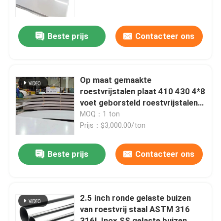
Over ons
Beste prijs
Contacteer ons
Fabrieksreis
Op maat gemaakte
Kwaliteitscontrole
roestvrijstalen plaat 410 430 4*8
voet geborsteld roestvrijstalen
plaat
MOQ：1 ton
Contacteer ons
Prijs：$3,000.00/ton
nieuws
Beste prijs
Contacteer ons
Alle Gevallen
2.5 inch ronde gelaste buizen
van roestvrij staal ASTM 316
Vraag een offerte aan
316L Inox SS gelaste buizen