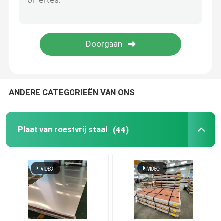
Monellegering
Inconellegering
Titaniumlegering
ANDERE CATEGORIEËN VAN ONS
De Plaat van het aluminiumblad
Plaat van roestvrij staal
(44)
Aluminiumrol
Aluminium om Staaf
aluminium om buis