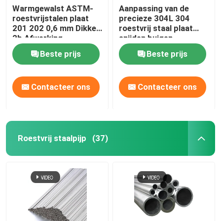
Warmgewalst ASTM-
Aanpassing van de
roestvrijstalen plaat
precieze 304L 304
aluminiumfolierol
201 202 0,6 mm Dikke
roestvrij staal plaat
2b Afwerking
snijden buigen
roestvrijstalen plaat
Koper Ronde Bar
Beste prijs
Beste prijs
Vaste koperdraad
Contacteer ons
Contacteer ons
Ronde Koperpijp
Roestvrij staalpijp
(37)
Koperen plaat
De Rol van de koperstrook