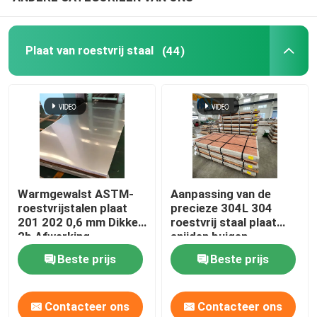
Monellegering
Plaat van roestvrij staal
(44)
Inconellegering
Titaniumlegering
De Plaat van het aluminiumblad
Warmgewalst ASTM-
Aanpassing van de
roestvrijstalen plaat
precieze 304L 304
Aluminiumrol
201 202 0,6 mm Dikke
roestvrij staal plaat
2b Afwerking
snijden buigen
roestvrijstalen plaat
Aluminium om Staaf
Beste prijs
Beste prijs
aluminium om buis
Contacteer ons
Contacteer ons