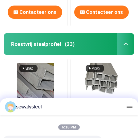
Contacteer ons
Contacteer ons
Roestvrij staalprofiel
(23)
410 430 904L 409L
304 304l 316 316l
sewalysteel
310s Roestvrij staal
roestvrij staal
profiel op maat Ronde
hoekprofiel
platte staaf
warmgewalste
6:18 PM
hoekbalk
Beste prijs
Beste prijs