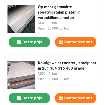
Op maat gemaakte
roestvrijstalen platen in
Over ons
verschillende maten
MOQ：1 ton
Fabrieksreis
Prijs：$3,000.00/ton
Beste prijs
Contacteer ons
Kwaliteitscontrole
Contacteer ons
Koudgewalst roestvrij staalplaat
in 201 304 316 430 graden
nieuws
MOQ：1 ton
Prijs：$3,000.00/ton
Alle Gevallen
Beste prijs
Contacteer ons
Vraag een offerte aan