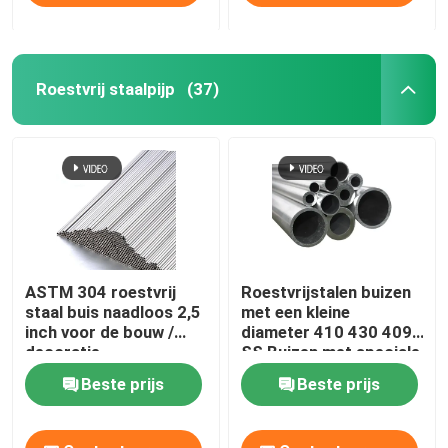
aluminiumfolierol
Roestvrij staalpijp
(37)
Koper Ronde Bar
Vaste koperdraad
Ronde Koperpijp
ASTM 304 roestvrij
Roestvrijstalen buizen
Koperen plaat
staal buis naadloos 2,5
met een kleine
inch voor de bouw /
diameter 410 430 409
decoratie
SS Buizen met speciale
De Rol van de koperstrook
vorm
Beste prijs
Beste prijs