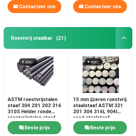
Contacteer ons
Contacteer ons
Roestvrij staalbar
(21)
ASTM roestvrijstalen
15 mm ijzeren roestvrij
staaf 304 201 202 316
staalstaaf ASTM 321
310S Helder ronde
201 304 316L 904l
roestvrijstalen staaf
rood staalstaaf
Beste prijs
Beste prijs