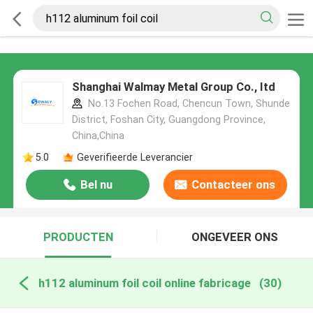
Shanghai Walmay Metal Group Co., Itd
No.13 Fochen Road, Chencun Town, Shunde
District, Foshan City, Guangdong Province,
China,China
5.0
Geverifieerde Leverancier
Bel nu
Contacteer ons
PRODUCTEN
ONGEVEER ONS
h112 aluminum foil coil online fabricage
(30)