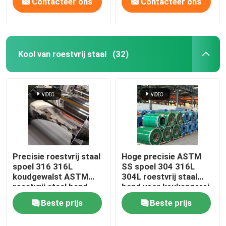
Contacteer ons
Contacteer ons
Kool van roestvrij staal
(32)
Precisie roestvrij staal
Hoge precisie ASTM
spoel 316 316L
SS spoel 304 316L
koudgewalst ASTM
304L roestvrij staal
roestvrij staal band
band voor keukengerei
Beste prijs
Beste prijs