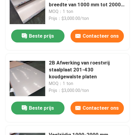
breedte van 1000 mm tot 2000
mm
MOQ：1 ton
Prijs：$3,000.00/ton
Beste prijs
Contacteer ons
2B Afwerking van roestvrij
staalplaat 201-430
koudgewalste platen
MOQ：1 ton
Prijs：$3,000.00/ton
Beste prijs
Contacteer ons
Veelzijdig 1000-2000 mm